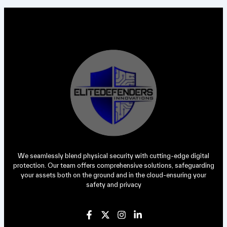
We seamlessly blend physical security with cutting-edge digital
protection. Our team offers comprehensive solutions, safeguarding
your assets both on the ground and in the cloud-ensuring your
safety and privacy
F
X
I
L
a
-
n
i