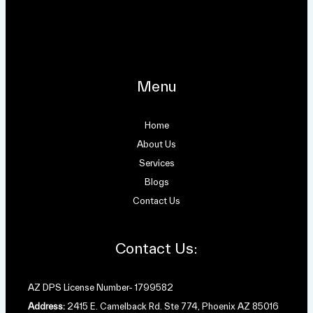
c
t
s
n
e
w
t
k
b
i
a
e
o
t
g
d
o
t
r
i
k
e
a
n
-
r
m
-
Menu
f
i
n
Home
About Us
Services
Blogs
Contact Us
Contact Us:
AZ DPS License Number- 1799582
Address:
2415 E. Camelback Rd. Ste 774, Phoenix AZ 85016