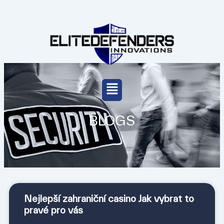
Skip
to
content
Menu
BLOGS
Nejlepší zahraniční casino Jak vybrat to
pravé pro vás