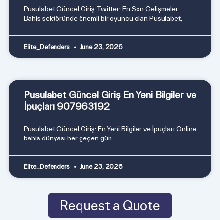
Pusulabet Güncel Giriş Twitter: En Son Gelişmeler
Bahis sektöründe önemli bir oyuncu olan Pusulabet,
Elite_Defenders
June 23, 2026
Pusulabet Güncel Giriş En Yeni Bilgiler ve
İpuçları 907963192
Pusulabet Güncel Giriş: En Yeni Bilgiler ve İpuçları Online
bahis dünyası her geçen gün
Elite_Defenders
June 23, 2026
Request a Quote