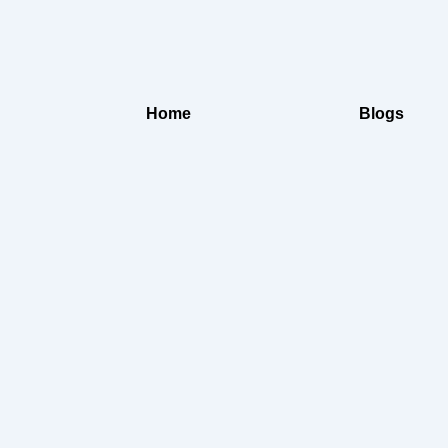
Skip
to
content
Home
Blogs