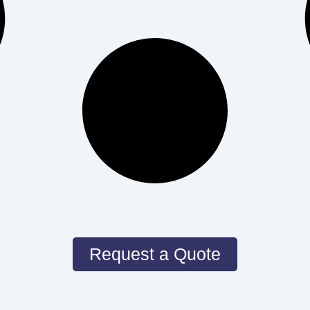
Request a Quote