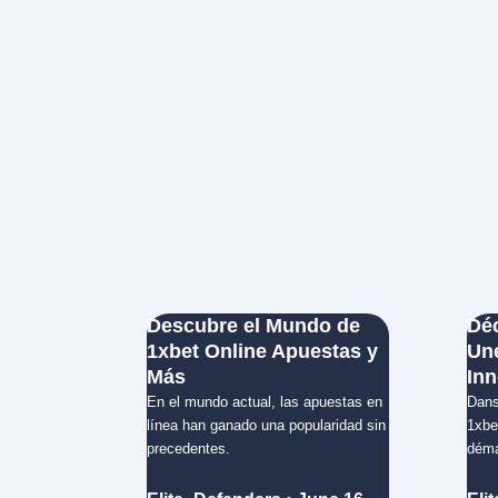
Descubre el Mundo de
Déc
1xbet Online Apuestas y
Une
Más
Inn
En el mundo actual, las apuestas en
Dans
línea han ganado una popularidad sin
1xbet
precedentes.
déma