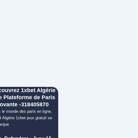
ouvrez 1xbet Algérie
 Plateforme de Paris
ovante -318405870
 le monde des paris en ligne,
 Algérie 1xbet jeux gratuit se
rque