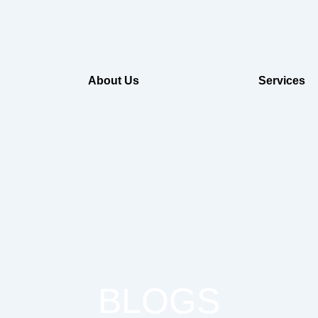
About Us
Services
BLOGS