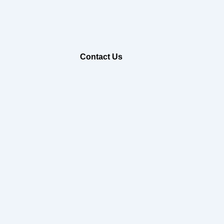
Contact Us